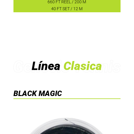
660 FT REEL / 200 M
40 FT SET / 12 M
Línea
Clasica
BLACK MAGIC